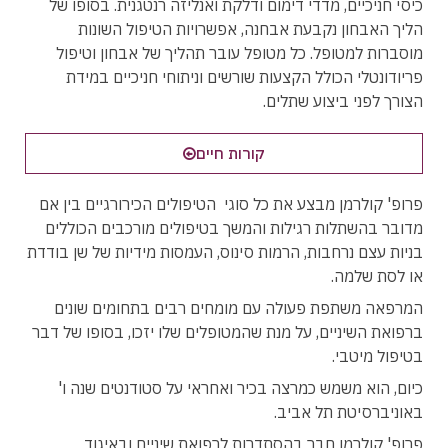
כיסי חניכיים, מדדי דימום ודלקת ואנליזה רנטגנית. בסופו של
הליך האבחון נקבעת אבחנה, אפשרויות הטיפול השונות
מוסברות למטופל. כל מטופל עובר תהליך של אבחון וטיפול
פריודונטלי הכולל הקצעות שורשים וניתוחי חניכיים במידת
הצורך לפני ביצוע שתלים.
קורות חיים
פרופ' קולרמן מבצע את כל סוגי הטיפולים הכירורגיים בין אם
מדובר בהשתלות רגילות והמשך בטיפולים מורכבים הכוללים
בניות עצם נרחבות, הרמות סינוס, העמסות מידיות של שן בודדת
או לסת שלמה.
המרפאה משתפת פעולה עם מומחים רבים בתחומים שונים
ברפואת השיניים, על מנת שהמטופלים שלו יזכו, בסופו של דבר
בטיפול מיטבי.
כיום, הוא משמש כמרצה בכיר ואחראי על סטודנטים שנה ו'
באוניברסיטת תל אביב.
פרופ' קולרמן חבר בהסתדרות לרפואת שיניים ובאיגוד