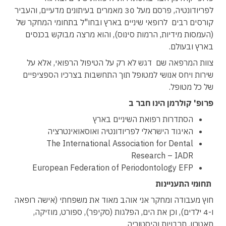
לפריודונטיה, פרסם מעל 30 מאמרים בעיתונים מדעיים, והעביר
קורסים רבים לרופאי שיניים בארץ ובחו"ל בתחומי המחקר של
(העמסות מידיות, הרמות סינוס), והוא מרצה מבוקש בכנסים
בארץ ובעולם.
צוות המרפאה שם דגש לא רק על הטיפול הרפואי, אלא על
שירות ויחס אנושי למטופל תוך התחשבות בצרכיו הספציפיים
של כל מטופל.
פרופ' קולרמן הינו חבר ב
הסתדרות רפואת השיניים בארץ
האיגוד הישראלי לפריודונטיה ואוסאואינטרציה
The International Association for Dental
Research – IADR
European Federation of Periodontology EFP
תחומי התעניינות
חוץ מעבודה ומחקר אני אוהב מאוד את משפחתי (אישה רופאה
ו-4 ילדים), וכן את הים, הפלגות (סקיפר), ספורט, מוזיקה,
תאטרון, תרבויות והיסטוריה.