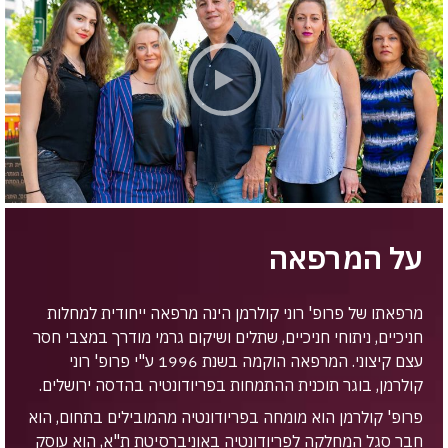
על המרפאה
מרפאתו של פרופ' רוני קולרמן הינה מרפאה ייחודית למחלות
חניכיים, ניתוחי חניכיים, שתלים ושיקום גרמי מודרך במצבי חסר
עצם קיצוני. המרפאה הוקמה בשנת 1996 ע"י פרופ' רוני
קולרמן, בוגר תוכנית ההתמחות בפריודונטיה בהדסה ירושלים.
פרופ' קולרמן הוא מומחה בפריודונטיה מהמובילים בתחום, הוא
חבר סגל המחלקה לפריודונטיה באוניברסיטת ת"א, הוא עוסק