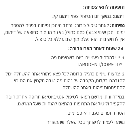
תופעות לוואי צפויות:
דימום: במשך יום הטיפול צפוי דימום קל.
נפיחות:
לאחר טיפול כירורגי נרחב תיתכן נפיחות בפנים למספר
ימים. יתכן שינוי צבע ) כתם כחול( באזור הניתוח כתוצאה של דימום,
אין לו חשיבות, הוא נעלם תוך שבוע ללא כל טיפול.
24 שעות לאחר הפרוצדורה:
1 .יש להתחיל פעמיים ביום בשטיפות פה
TARODENT/CORSODYL.
2 .צחצוח שיניים כרגיל. בדומה לכל פצע ניתוחי אתר ההשתלה יכול
להזדהם בקלות, הקפדה על גהות פה טובה תקטין את הסיכוי
להתפתחות זיהום באתר ההשתלה.
במידה וניתן מרשם רפואי לטיפול אנטיביוטי או תרופה אחרת חובה
להקפיד וליטול את התרופות בהתאם להנחיות שעל המרשם.
הסרת תפרים כעבור 10-7 ימים.
נשמח לעמוד לרשותך בכל שאלה שתתעורר