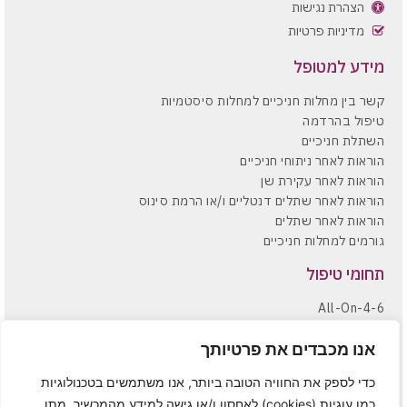
הצהרת נגישות
מדיניות פרטיות
מידע למטופל
קשר בין מחלות חניכיים למחלות סיסטמיות
טיפול בהרדמה
השתלת חניכיים
הוראות לאחר ניתוחי חניכיים
הוראות לאחר עקירת שן
הוראות לאחר שתלים דנטליים ו/או הרמת סינוס
הוראות לאחר שתלים
גורמים למחלות חניכיים
תחומי טיפול
All-On-4-6
העמסות מיידיות
הקצעות שורשים וניתוחי חניכיים
אנו מכבדים את פרטיותך
הרמות סינוס סגורות ופתוחות
כדי לספק את החוויה הטובה ביותר, אנו משתמשים בטכנולוגיות
השתלות עצם
כמו עוגיות (cookies) לאחסון ו/או גישה למידע מהמכשיר. מתן