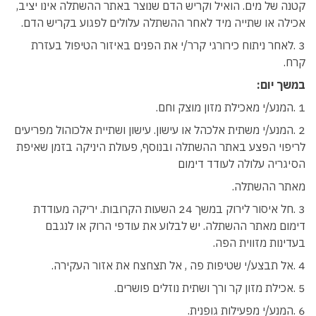
קטנה של מים. הואיל וקריש הדם שנוצר באתר ההשתלה אינו יציב,
אכילה או שתייה מיד לאחר ההשתלה עלולים לפגוע בקריש הדם.
3 .לאחר ניתוח כירורגי קרר/י את הפנים באיזור הטיפול בעזרת
קרח.
במשך יום:
1 .המנע/י מאכילת מזון מוצק וחם.
2 .המנע/י משתית אלכהל או עישון. עישון ושתיית אלכוהול מפריעים
לריפוי הפצע באתר ההשתלה ובנוסף, פעולת היניקה בזמן שאיפת
הסיגריה עלולה לעודד דימום
מאתר ההשתלה.
3 .חל איסור לירוק במשך 24 השעות הקרובות. יריקה מעודדת
דימום מאתר ההשתלה. יש לבלוע את עודפי הרוק או לנגבם
בעדינות מזווית הפה.
4 .אל תבצע/י שטיפות פה , אל תצחצח את אזור העקירה.
5 .אכילת מזון קר ורך ושתית נוזלים פושרים.
6 .המנע/י מפעילות גופנית.