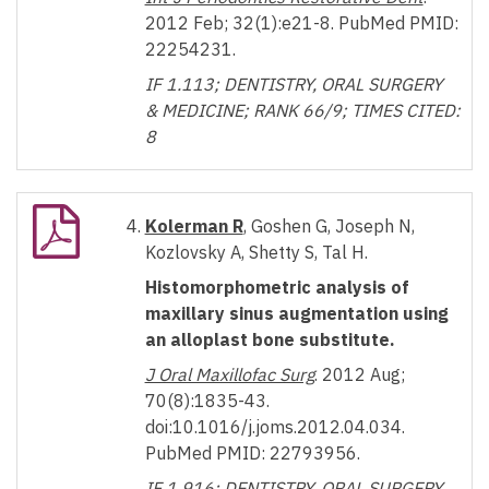
2012 Feb; 32(1):e21-8. PubMed PMID:
22254231.
IF 1.113; DENTISTRY, ORAL SURGERY
& MEDICINE; RANK 66/9;
TIMES CITED:
8
Kolerman R
, Goshen G, Joseph N,
Kozlovsky A, Shetty S, Tal H.
Histomorphometric analysis of
maxillary sinus augmentation using
an alloplast
bone substitute.
J Oral Maxillofac Surg
. 2012 Aug;
70(8):1835-43.
doi:10.1016/j.joms.2012.04.034.
PubMed PMID: 22793956.
IF 1.916; DENTISTRY, ORAL SURGERY