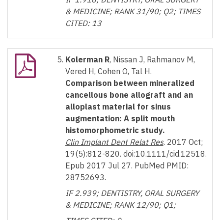
& MEDICINE; RANK 31/90; Q2;
TIMES
CITED: 13
Kolerman R
, Nissan J, Rahmanov M,
Vered H, Cohen O, Tal H.
Comparison between mineralized
cancellous bone allograft and an
alloplast material for sinus
augmentation: A split mouth
histomorphometric study.
Clin Implant Dent Relat Res
. 2017 Oct;
19(5):812-820. doi:10.1111/cid.12518.
Epub 2017 Jul 27. PubMed PMID:
28752693.
IF 2.939; DENTISTRY, ORAL SURGERY
& MEDICINE; RANK 12/90; Q1;