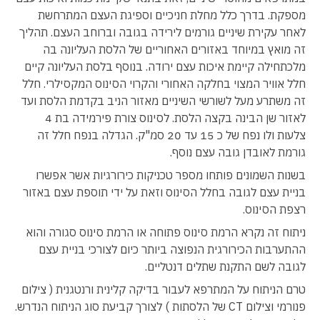
מספקת. בדרך כלל מחלת חניכיים וספיגת העצם המתרחשת
לאחר עקירת שיניים גורמים לירידה בגובה וברוחב העצם. תהליך
זה מואץ במיוחד באזורים האחוריים של הלסת העליונה בה
מלכתחילה קיימת איכות עצם ירודה. בנוסף בלסת העליונה קיים
חלל אוויר המצוי בחלקה האחורי והקרוי הסינוס המקסילרי. חלל
זה משתרע מעל לשורשי השיניים מאזור הניב בקדמת הלסת ועד
לאזור שן הבינה בקצה הלסת. לסינוס צורת פירמידה בת 4
צלעות ולו נפח של כ 15 עד 20 סמ"ק. הגדלה בנפח חלל זה
גורמת לאובדן גובה עצם נוסף.
בשנות השמונים פותחו מספר טכניקות כירורגיות אשר אפשרו
בניית עצם לגובה בחלל הסינוס וזאת על ידי תוספת עצם באזור
רצפת הסינוס.
ניתוח זה נקרא הרמת סינוס פתוחה או הרמת סינוס סגורה והוא
ההתערבות הכירורגית הנפוצה ביותר כיום לצורכי בניית עצם
לגובה לשם התקנת שתלים דנטליים.
טרם הניתוח על המתרפא לעבור בדיקה קלינית ורנטגנית ( צילום
פנורמי וצילום CT של הלסתות ) לצורך קביעת סוג הניתוח הנדרש.