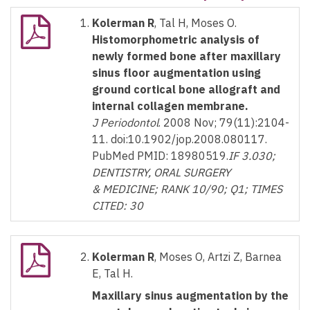
Kolerman R
, Tal H, Moses O.
Histomorphometric analysis of
newly formed bone after maxillary
sinus floor augmentation using
ground cortical bone allograft and
internal collagen membrane.
J Periodontol
. 2008 Nov; 79(11):2104-
11. doi:10.1902/jop.2008.080117.
PubMed PMID: 18980519.
IF 3.030;
DENTISTRY, ORAL SURGERY
& MEDICINE; RANK 10/90; Q1; TIMES
CITED: 30
Kolerman R
, Moses O, Artzi Z, Barnea
E, Tal H.
Maxillary sinus augmentation by the