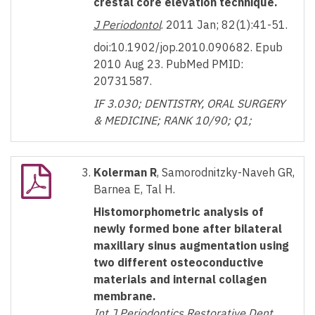
crestal core elevation technique.
J Periodontol
. 2011 Jan; 82(1):41-51.
doi:10.1902/jop.2010.090682. Epub
2010 Aug 23. PubMed PMID:
20731587.
IF 3.030; DENTISTRY, ORAL SURGERY
& MEDICINE; RANK 10/90; Q1;
Kolerman R
, Samorodnitzky-Naveh GR,
Barnea E, Tal H.
Histomorphometric analysis of
newly formed bone after bilateral
maxillary sinus augmentation using
two different osteoconductive
materials and internal collagen
membrane.
Int J Periodontics Restorative Dent
.