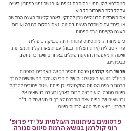
המתרפא להשתמש בתותבת זמנית או בגשר זמני כפתרון ביניים
עד לקבלת השחזור הקבוע.
את השתלים הדנטליים ניתן להתקין לאחר קליטת העצם החדשה
או ביחד עם השתלת העצם בסינוס וזאת בתלות בגובה ואיכות
העצם הקיימת טרם הניתוח.
כיום ניתוח הרמת סינוס פתוחה הינה טכניקה טיפולית
פרדקטבילית (אחוז הצלחה גבוה) עם תוצאות קליניות מצוינות.
שיטה זו מאפשרת התקנת שתלים באזורים שעד כה נחשבו
כבעיתיים.
פרופ' רוני קולרמן
פרסם מספר רב של מאמרים בספרות
הבינ"ל בנושא היסטולוגיות של חומרי השתלה המשמשים לצורך
הרמת ריצפת הסינוס המקסילרי וכן פיתח שיטה ייחודית להרמת
סינוס סגורה. הוא מרצה רבות בארץ ובעולם בנושאים אלו
ובנושאים של בניית עצם מודרכת לצורך ביצוע שתלים. ד"ר
קולרמן ביצע מעל 400 הרמות סינוס
פרסומים בעיתונות העולמית על ידי פרופ'
רוני קולרמן בנושא הרמת סינוס סגורה