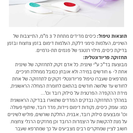
תוצאות טיפול:
כיסים מדידים מתחת ל 3 מ"מ, התייצבות של
השיניים, העלמות סימני דלקת, העלמות דימום בזמן צחצוח ובזמן
בדיקת כיסים, מילוי רנטגני של פגמים תת-גרמיים.
תחזוקה פריודונטלית:
מבוצעת בד"כ ע"י שיננית. כל אדם זקוק לתחזוקה של שיננית
אחת ל- 6 חודשים במידה ולא אובחן כסובל ממחלת חניכיים.
מתרפאים שעברו טיפול פריודונטלי זקוקים לתחזוקה של אחת
לחודש עד שלושה חודשים בהתאם לחומרת המחלה הראשונית,
מידת ההקפדה הפרטנית על סילוק רובד וכו'…
במהלך התחזוקה נבדקים המדדים שתוארו בבדיקה הראשונית
כמו: עומק כיסים, נקודות דימום ניידות, מדד רובד, שיתוף פעולה
וכו' ומבצעים סילוק רובד, אבנית, החלקת שורשים, פוליש לשיניים
על מנת להקשות על היצמדות הרובד וכן מחזקים הרגלי צחצוח.
חשוב לציין שמחקרים רבים מצביעים על כך שמתרפא שעבר