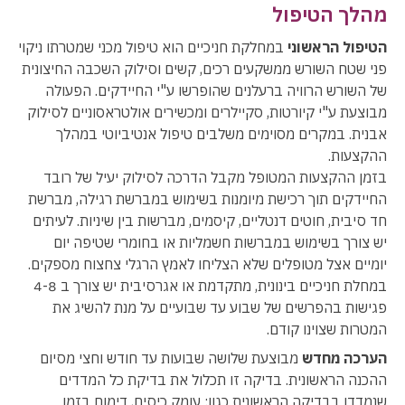
מהלך הטיפול
הטיפול הראשוני
במחלקת חניכיים הוא טיפול מכני שמטרתו ניקוי
פני שטח השורש ממשקעים רכים, קשים וסילוק השכבה החיצונית
של השורש הרוויה ברעלנים שהופרשו ע"י החיידקים. הפעולה
מבוצעת ע"י קיורטות, סקיילרים ומכשירים אולטראסוניים לסילוק
אבנית. במקרים מסוימים משלבים טיפול אנטיביוטי במהלך
ההקצעות.
בזמן ההקצעות המטופל מקבל הדרכה לסילוק יעיל של רובד
החיידקים תוך רכישת מיומנות בשימוש במברשת רגילה, מברשת
חד סיבית, חוטים דנטליים, קיסמים, מברשות בין שיניות. לעיתים
יש צורך בשימוש במברשות חשמליות או בחומרי שטיפה יום
יומיים אצל מטופלים שלא הצליחו לאמץ הרגלי צחצוח מספקים.
במחלת חניכיים בינונית, מתקדמת או אגרסיבית יש צורך ב 4-8
פגישות בהפרשים של שבוע עד שבועיים על מנת להשיג את
המטרות שצוינו קודם.
הערכה מחדש
מבוצעת שלושה שבועות עד חודש וחצי מסיום
ההכנה הראשונית. בדיקה זו תכלול את בדיקת כל המדדים
שנמדדו בבדיקה הראשונית כגון: עומק כיסים, דימום בזמן