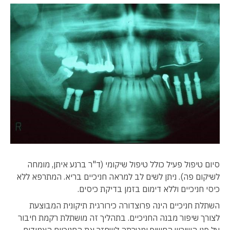
סיום טיפול פעיל כולל טיפול שיקומי (ד"ר ברנע איתן, מומחה
לשיקום פה). ניתן לשים לב למראה חניכיים בריא. המתרפא ללא
כיסי חניכיים וללא דימום בזמן בדיקת כיסים.
השתלת חניכיים הינה פרוצדורה כירורגית תיקונית המבוצעת
לצורך שיפור מבנה החניכיים. בתהליך זה מושתלת רקמת חיבור
על פני השורש החשוף ומטרתה לשחזר את החניכיים הצמודים