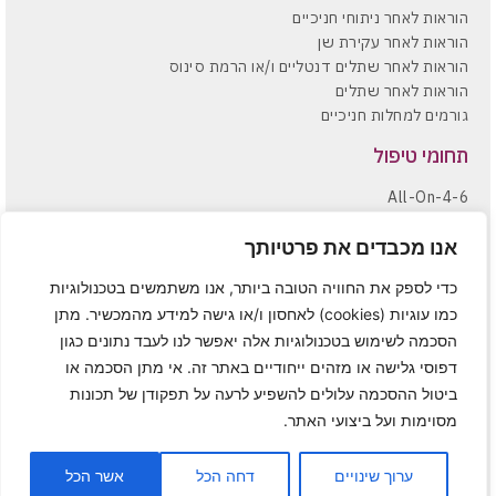
הוראות לאחר ניתוחי חניכיים
הוראות לאחר עקירת שן
הוראות לאחר שתלים דנטליים ו/או הרמת סינוס
הוראות לאחר שתלים
גורמים למחלות חניכיים
תחומי טיפול
All-On-4-6
העמסות מיידיות
אנו מכבדים את פרטיותך
הקצעות שורשים וניתוחי חניכיים
הרמות סינוס סגורות ופתוחות
כדי לספק את החוויה הטובה ביותר, אנו משתמשים בטכנולוגיות
השתלות עצם
כמו עוגיות (cookies) לאחסון ו/או גישה למידע מהמכשיר. מתן
השתלות שיניים
הסכמה לשימוש בטכנולוגיות אלה יאפשר לנו לעבד נתונים כגון
טיפול מניעתי ותחזוקת שתלים
דפוסי גלישה או מזהים ייחודיים באתר זה. אי מתן הסכמה או
כירורגיית פה ולסת
ביטול ההסכמה עלולים להשפיע לרעה על תפקודן של תכונות
מסוימות ועל ביצועי האתר.
Powered & Designed by Medical Online
© 2019 All rights reserved
ערוך שינויים
דחה הכל
אשר הכל