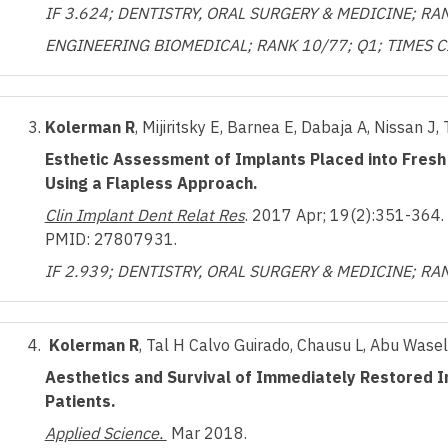
IF 3.624; DENTISTRY, ORAL SURGERY & MEDICINE; RAN
ENGINEERING BIOMEDICAL; RANK 10/77; Q1; TIMES C
Kolerman R
, Mijiritsky E, Barnea E, Dabaja A, Nissan J, 
Esthetic Assessment of Implants Placed into Fresh
Using a Flapless Approach.
Clin Implant Dent Relat Res
. 2017 Apr; 19(2):351-364
PMID: 27807931.
IF 2.939; DENTISTRY, ORAL SURGERY & MEDICINE; RA
Kolerman R
, Tal H Calvo Guirado, Chausu L, Abu Wasel
Aesthetics and Survival of Immediately Restored Im
Patients.
Applied Science.
Mar 2018.