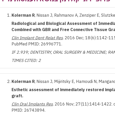
Kolerman R
, Nissan J, Rahmanov A, Zenziper E, Slutzkey
Radiological and Biological Assessment of Immedia
Combined with GBR and Free Connective Tissue Gra
Clin Implant Dent Relat Res
. 2016 Dec; 18(6):1142-115
PubMed PMID: 26996771.
IF 2.939; DENTISTRY, ORAL SURGERY & MEDICINE; RAN
TIMES CITED: 2
Kolerman R
, Nissan J, Mijiritsky E, Hamoudi N, Mangano
Esthetic assessment of immediately restored impl
graft.
Clin Oral Implants Res
. 2016 Nov; 27(11):1414-1422. 
PMID: 26743894.