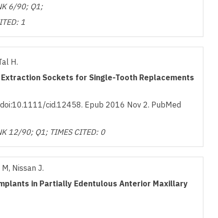
K 6/90; Q1;
ITED: 1
Tal H.
 Extraction Sockets for Single-Tooth Replacements
. doi:10.1111/cid.12458. Epub 2016 Nov 2. PubMed
NK 12/90; Q1;
TIMES CITED: 0
 M, Nissan J.
plants in Partially Edentulous Anterior Maxillary