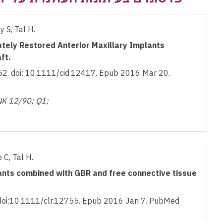
 S, Tal H.
tely Restored Anterior Maxillary Implants
ft.
2. doi: 10.1111/cid.12417. Epub 2016 Mar 20.
K 12/90; Q1;
 C, Tal H.
ants combined with GBR and free connective tissue
doi:10.1111/clr.12755. Epub 2016 Jan 7. PubMed