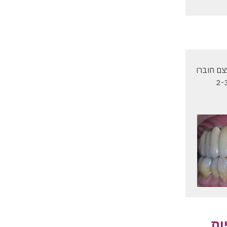
צם חוברו
י. הצילום הרנטגני והקליני מדגימים את התוצאה לאחר 10 שנים. המטופלת מגיעה לטיפול תחזוקתי ע"' שיננית כל 2-3
ות